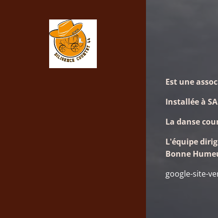
Est une assoc
Installée à S
La danse coun
L'équipe dir
Bonne Humeur 
google-site-v